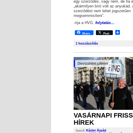
egy szerződés, vagy nem, de ha e
„akármilyen bíró volt az anyukád, 
szerződést nem lehet jogszerűen
megsemmisíteni”.
-írja a HVG.
folytatás…
Shar
Share
Post
1
hozzászólás
Devizahitel cikkek
VASÁRNAPI FRISS
HÍREK
Kásler Árpád
Szerző: