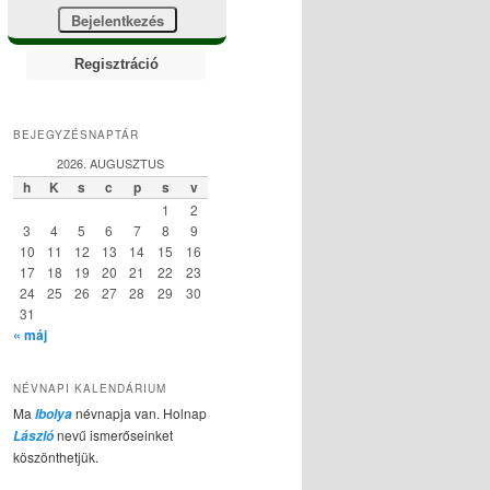
Regisztráció
BEJEGYZÉSNAPTÁR
2026. AUGUSZTUS
h
K
s
c
p
s
v
1
2
3
4
5
6
7
8
9
10
11
12
13
14
15
16
17
18
19
20
21
22
23
24
25
26
27
28
29
30
31
« máj
NÉVNAPI KALENDÁRIUM
Ma
névnapja van. Holnap
Ibolya
nevű ismerőseinket
László
köszönthetjük.