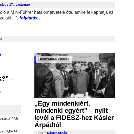
május 17., vasárnap
ció a Mini-Führer hatalomátvétele óta, amire felkaphatja az
 valaki…”.
folytatás…
e
bejegyzéshez
va
Devizahitel cikkek
,
k?” –
r
„Egy mindenkiért,
mindenki egyért” – nyílt
levél a FIDESZ-hez Kásler
zeltek? Mi
Árpádtól
agy jogszerű
Kásler Árpád
Szerző: