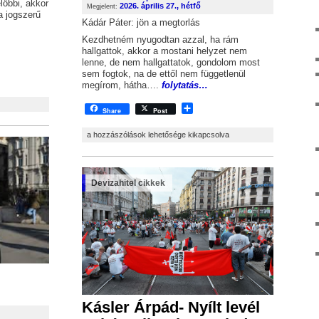
lőbbi, akkor
2026. április 27., hétfő
Megjelent:
a jogszerű
Kádár Páter: jön a megtorlás
Kezdhetném nyugodtan azzal, ha rám
hallgattok, akkor a mostani helyzet nem
lenne, de nem hallgattatok, gondolom most
sem fogtok, na de ettől nem függetlenül
e
megírom, hátha….
folytatás…
Share
Share
Post
„Egy mindenkiért, mindenki egyért” – nyílt levél a FIDESZ-hez Kás
a hozzászólások lehetősége kikapcsolva
Devizahitel cikkek
Kásler Árpád- Nyílt levél