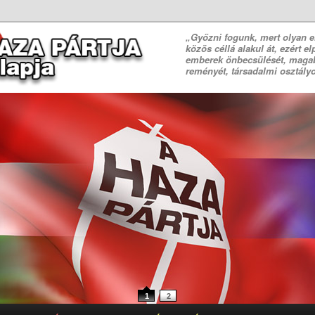
„Győzni fogunk, mert olyan e
közös céllá alakul át, ezért e
emberek önbecsülését, magab
reményét, társadalmi osztályo
Támogasson minket
felszámoljuk a m
kifosztását, é
vonjuk 
1
2