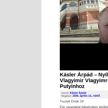
Kásler Árpád – Nyíl
Vlagyimir Vlagyimr
Putyinhoz
Kásler Árpád
Szerző:
2026. április 13., hétfő
Megjelent:
Tisztelt Elnök Úr!
Egy javaslattal bátorkodom elsőkén