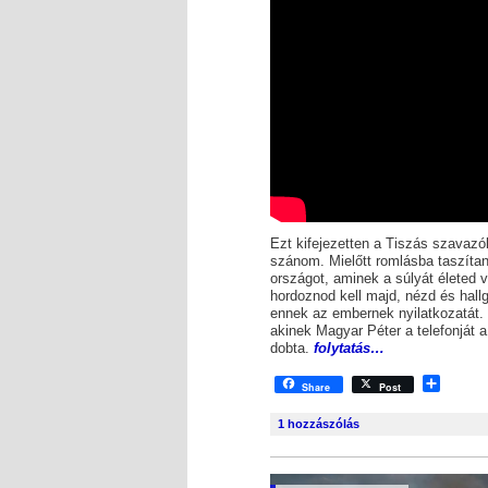
Ezt kifejezetten a Tiszás szavaz
szánom. Mielőtt romlásba taszíta
országot, aminek a súlyát életed 
hordoznod kell majd, nézd és hal
ennek az embernek nyilatkozatát.
akinek Magyar Péter a telefonját 
dobta.
folytatás…
Shar
Share
Post
1
hozzászólás