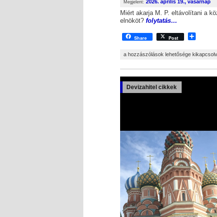
2026. április 19., vasárnap
Megjelent:
Miért akarja M. P. eltávolítani a k
elnököt?
folytatás…
Shar
Share
Post
VASÁRNAPI FRISS HÍREK bejegyzésh
a hozzászólások lehetősége kikapcsol
Devizahitel cikkek