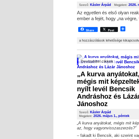
Kásler Árpád
2026. 
Szerző:
Megjelent:
Az egyetlen és első olyan reak
ember a fejét, hogy „na végre,
Shar
Share
Post
GRATULÁLOK HAVASI BERTALANNAK 
a hozzászólások lehetősége kikapcsol
Devizahitel cikkek
„A kurva anyátokat
mégis mit képzelte
nyílt levél Bencsik
Andráshoz és Lázá
Jánoshoz
Kásler Árpád
Szerző:
2026. május 1., péntek
Megjelent:
„A kurva anyátokat, mégis mit kép
az, hogy vagyonvisszaszerzés?”
– fakadt ki Bencsik, aki szerint v