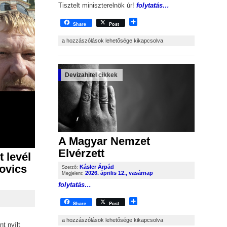
Tisztelt miniszterelnök úr!
folytatás…
Share
Share
Post
Kásler Árpád- Nyílt levél Orbán Viktorhoz, minden FIDESZ pártt
a hozzászólások lehetősége kikapcsolva
Devizahitel cikkek
A Magyar Nemzet
Elvérzett
t levél
ovics
Kásler Árpád
Szerző:
2026. április 12., vasárnap
Megjelent:
folytatás…
Share
Share
Post
A Magyar Nemzet Elvérzett bejegyzéshez
a hozzászólások lehetősége kikapcsolva
t nyílt