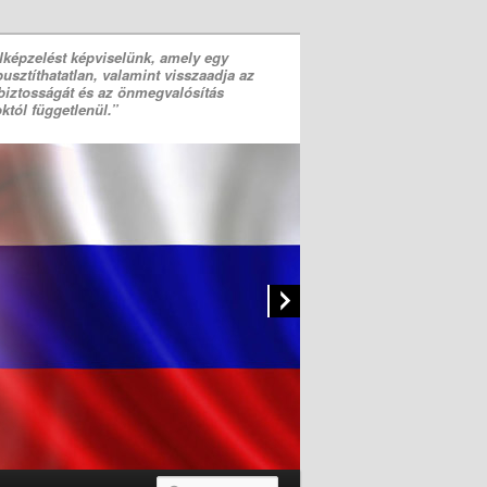
lképzelést képviselünk, amely egy
lpusztíthatatlan, valamint visszaadja az
iztosságát és az önmegvalósítás
któl függetlenül.”
Adomány
, hogy végleg
agyar emberek
s felelősségre
a kifosztókat!
A Haza Pártja