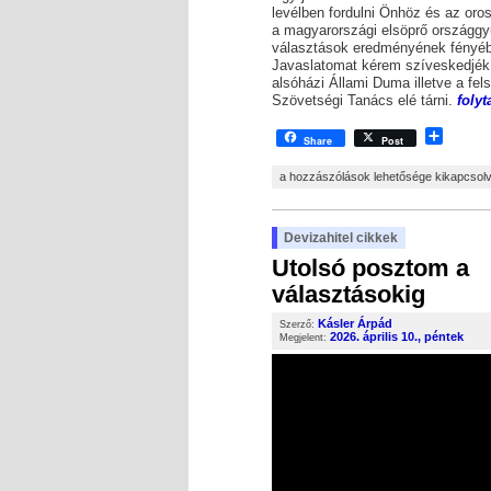
levélben fordulni Önhöz és az oro
a magyarországi elsöprő országgy
választások eredményének fényé
Javaslatomat kérem szíveskedjék
alsóházi Állami Duma illetve a fel
Szövetségi Tanács elé tárni.
foly
Shar
Share
Post
Kásler Árpád – Nyílt levél Vlagyimir Vl
a hozzászólások lehetősége kikapcsol
Devizahitel cikkek
Utolsó posztom a
választásokig
Kásler Árpád
Szerző:
2026. április 10., péntek
Megjelent: