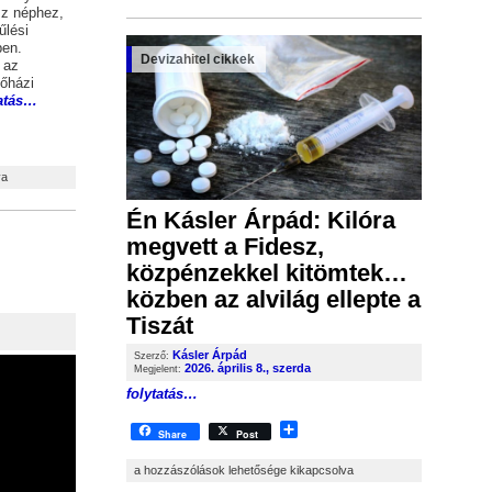
sz néphez,
űlési
ben.
Devizahitel cikkek
 az
sőházi
tatás…
e
agyimrovics Putyinhoz bejegyzéshez
va
Én Kásler Árpád: Kilóra
megvett a Fidesz,
közpénzekkel kitömtek…
közben az alvilág ellepte a
Tiszát
Kásler Árpád
Szerző:
2026. április 8., szerda
Megjelent:
folytatás…
Share
Share
Post
Én Kásler Árpád: Kilóra megvett a Fidesz, közpénzekkel kitömtek…
a hozzászólások lehetősége kikapcsolva