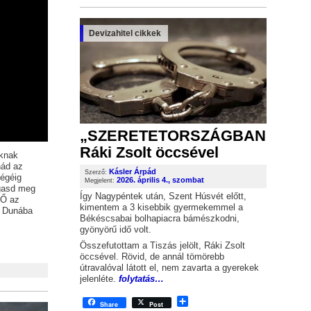
Devizahitel cikkek
„SZERETETORSZÁGBAN”
Ráki Zsolt öccsével
óknak
nád az
Kásler Árpád
Szerző:
végéig
2026. április 4., szombat
Megjelent:
lgasd meg
Így Nagypéntek után, Szent Húsvét előtt,
 Ő az
kimentem a 3 kisebbik gyermekemmel a
a Dunába
Békéscsabai bolhapiacra bámészkodni,
gyönyörű idő volt.
e
Összefutottam a Tiszás jelölt, Ráki Zsolt
öccsével. Rövid, de annál tömörebb
útravalóval látott el, nem zavarta a gyerekek
jelenléte.
folytatás…
Share
Share
Post